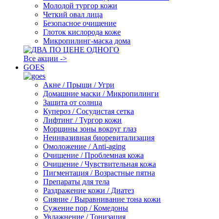
Молодой тургор кожи
Четкий овал лица
Безопасное очищение
Глоток кислорода коже
Микропилинг-маска дома
Все акции ->
GOES
Акне / Прыщи / Угри
Домашние маски / Микропилинги
Защита от солнца
Купероз / Сосудистая сетка
Лифтинг / Тургор кожи
Морщины зоны вокруг глаз
Неинвазивная биоревитализация
Омоложение / Anti-aging
Очищение / Проблемная кожа
Очищение / Чувствительная кожа
Пигментация / Возрастные пятна
Препараты для тела
Раздражение кожи / Диатез
Сияние / Выравнивание тона кожи
Сужение пор / Комедоны
Увлажнение / Тонизация