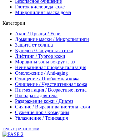
Безопасное очищение
Глоток кислорода коже
Микропилинг-маска дома
Категории
Акне / Прыщи / Угри
Домашние маски / Микропилинги
Защита от солнца
Купероз / Сосудистая сетка
Лифтинг / Тургор кожи
Морщины зоны вокруг глаз
Неинвазивная биоревитализация
Омоложение / Anti-aging
Очищение / Проблемная кожа
Очищение / Чувствительная кожа
Пигментация / Возрастные пятна
Препараты для тела
Раздражение кожи / Диатез
Сияние / Выравнивание тона кожи
Сужение пор / Комедоны
Увлажнение / Тонизация
гель c ретинолом