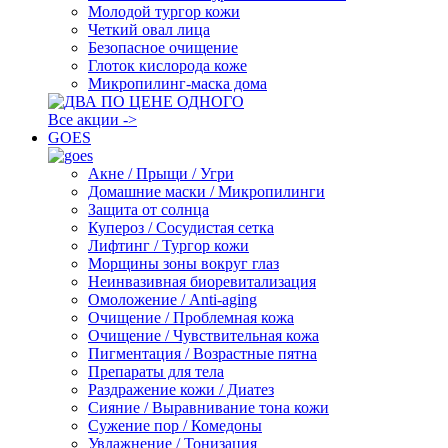
Молодой тургор кожи
Четкий овал лица
Безопасное очищение
Глоток кислорода коже
Микропилинг-маска дома
Все акции ->
GOES
Акне / Прыщи / Угри
Домашние маски / Микропилинги
Защита от солнца
Купероз / Сосудистая сетка
Лифтинг / Тургор кожи
Морщины зоны вокруг глаз
Неинвазивная биоревитализация
Омоложение / Anti-aging
Очищение / Проблемная кожа
Очищение / Чувствительная кожа
Пигментация / Возрастные пятна
Препараты для тела
Раздражение кожи / Диатез
Сияние / Выравнивание тона кожи
Сужение пор / Комедоны
Увлажнение / Тонизация