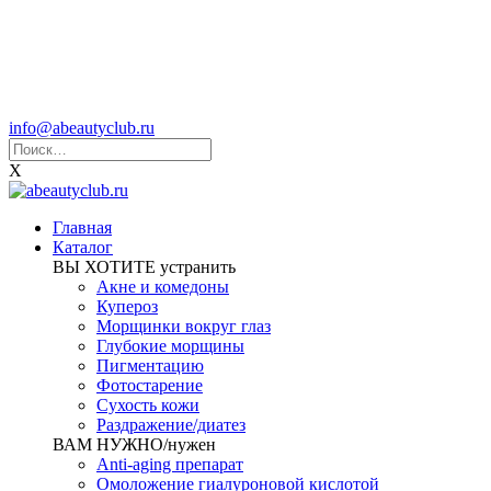
info@abeautyclub.ru
X
Главная
Каталог
ВЫ ХОТИТЕ устранить
Акне и комедоны
Купероз
Морщинки вокруг глаз
Глубокие морщины
Пигментацию
Фотостарение
Сухость кожи
Раздражение/диатез
ВАМ НУЖНО/нужен
Anti-aging препарат
Омоложение гиалуроновой кислотой