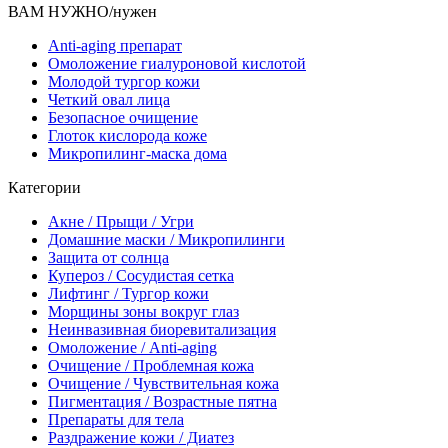
ВАМ НУЖНО/нужен
Anti-aging препарат
Омоложение гиалуроновой кислотой
Молодой тургор кожи
Четкий овал лица
Безопасное очищение
Глоток кислорода коже
Микропилинг-маска дома
Категории
Акне / Прыщи / Угри
Домашние маски / Микропилинги
Защита от солнца
Купероз / Сосудистая сетка
Лифтинг / Тургор кожи
Морщины зоны вокруг глаз
Неинвазивная биоревитализация
Омоложение / Anti-aging
Очищение / Проблемная кожа
Очищение / Чувствительная кожа
Пигментация / Возрастные пятна
Препараты для тела
Раздражение кожи / Диатез